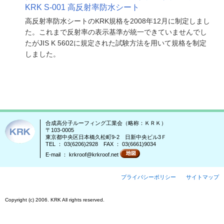
KRK S-001 高反射率防水シート
高反射率防水シートのKRK規格を2008年12月に制定しまし
た。これまで反射率の表示基準が統一できていませんでし
たがJIS K 5602に規定された試験方法を用いて規格を制定
しました。
合成高分子ルーフィング工業会（略称：ＫＲＫ）
〒103-0005
東京都中央区日本橋久松町9-2 日新中央ビル3Ｆ
TEL ： 03(6206)2928 FAX ： 03(6661)9034
E-mail ： krkroof@krkroof.net
プライバシーポリシー
サイトマップ
Copyright (c) 2006. KRK All rights reserved.