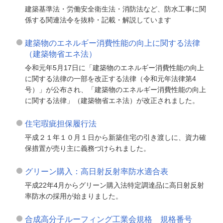
建築基準法・労働安全衛生法・消防法など、防水工事に関
係する関連法令を抜粋・記載・解説しています
建築物のエネルギー消費性能の向上に関する法律
（建築物省エネ法）
令和元年5月17日に「建築物のエネルギー消費性能の向上
に関する法律の一部を改正する法律（令和元年法律第4
号）」が公布され、「建築物のエネルギー消費性能の向上
に関する法律」（建築物省エネ法）が改正されました。
住宅瑕疵担保履行法
平成２１年１０月１日から新築住宅の引き渡しに、資力確
保措置が売り主に義務づけられました。
グリーン購入：高日射反射率防水適合表
平成22年4月からグリーン購入法特定調達品に高日射反射
率防水の採用が始まりました。
合成高分子ルーフィング工業会規格 規格番号