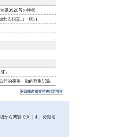
台風0920号の性状」
に加わる鉛直力・横力」
検証」
よる静的荷重・動的荷重試験」
過後から閲覧できます。分類名
。