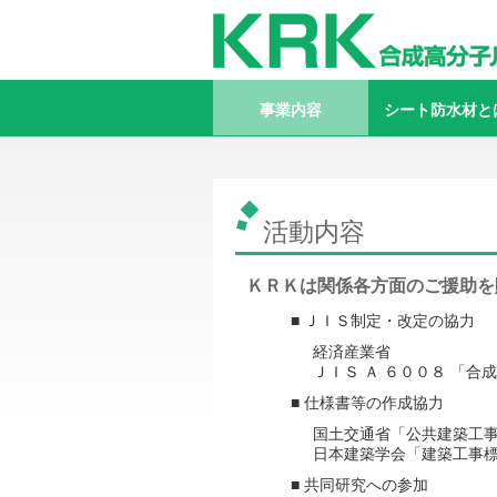
MENU
MEMBER
事業内容
シート防水材と
概 要
活動内容
会長ごあいさつ
シート防水の生産量
事務所所在地・アクセス
会員名簿
会員取扱いシート防水材
シート防水の特
シート防水の分
シート防水の歴
活動内容
ＫＲＫは関係各方面のご援助を
■ ＪＩＳ制定・改定の協力
経済産業省
ＪＩＳ Ａ ６００８ 「
■ 仕様書等の作成協力
国土交通省「公共建築工
日本建築学会「建築工事標
■ 共同研究への参加