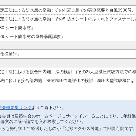
工法による防水層の挙動 : その4:宮古島での実測概要と台風0908号、
定工法による防水層の挙動 : その5 防水シートのふくれとファスナー
30 シート防水材」
の29 シート防水材の屋外暴露試験」
仕様検討」
工法における接合部内施工法の検討 : (その2)大型減圧試験方法での
工法における接合部内施工法耐風圧性能評価の検討 : 減圧大型試験機に
学会概要集リンク
よりご覧下さい。
会会員は建築学会のホームページにサインインすることにより、1年経
、論文名に該当論文を入れ検索してください。
からも発行後１年経過したものが「定額アクセス可能」で閲覧可能です