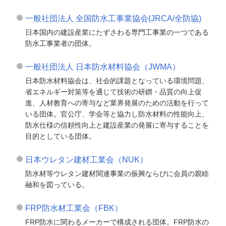
一般社団法人 全国防水工事業協会(JRCA/全防協)
日本国内の建設産業にたずさわる専門工事業の一つである
防水工事業者の団体。
一般社団法人 日本防水材料協会（JWMA）
日本防水材料協会は、社会的課題となっている環境問題、
省エネルギー対策等を通じて技術の研鑚・品質の向上促
進、人材教育への寄与など業界発展のための活動を行って
いる団体。官公庁、学会等と協力し防水材料の性能向上、
防水仕様の信頼性向上と建設産業の発展に寄与することを
目的としている団体。
日本ウレタン建材工業会（NUK）
防水材等ウレタン建材関連事業の振興ならびに会員の親睦
融和を図っている。
FRP防水材工業会（FBK）
FRP防水に関わるメーカーで構成される団体。FRP防水の